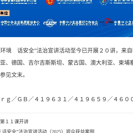
师说环境 话安全”法治宣讲活动至今已开展２０讲，来
亚、德国、吉尔吉斯斯坦、蒙古国、澳大利亚、柬埔
参见文末。
ｒｇ／ＧＢ／４１９６３１／４１９６５９／４６０
堂第１１课开讲
 话安全”法治宣讲活动（2025）观众获益案例