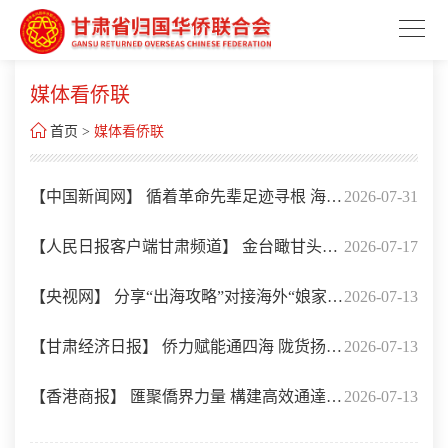
媒体看侨联

首页
>
媒体看侨联
【中国新闻网】 循着革命先辈足迹寻根 海外
2026-07-31
华裔青少年感悟长征精神
【人民日报客户端甘肃频道】 金台瞰甘头条
2026-07-17
｜“一带一路”兰州牛肉拉面合作发展大会举
【央视网】 分享“出海攻略”对接海外“娘家
2026-07-13
行
人”这场会要让更多陇企陇货出海
【甘肃经济日报】 侨力赋能通四海 陇货扬帆
2026-07-13
拓市场——2026“侨助千企万品出海”行动甘
【香港商报】 匯聚僑界力量 構建高效通達隴
2026-07-13
肃对接活动侧记
貨出海新「絲路」