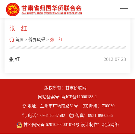
张 红

首页
>
侨界风采
>
张 红
张 红
2012-07-23
版权所有：甘肃侨联网
网站备案号:
陇ICP备11000188-1


地址：兰州市广场南路51号
邮编：730030


电话：0931-8587582
传真：0931-8960286
甘公网安备 62010202001074号
设计制作：
宏点网络