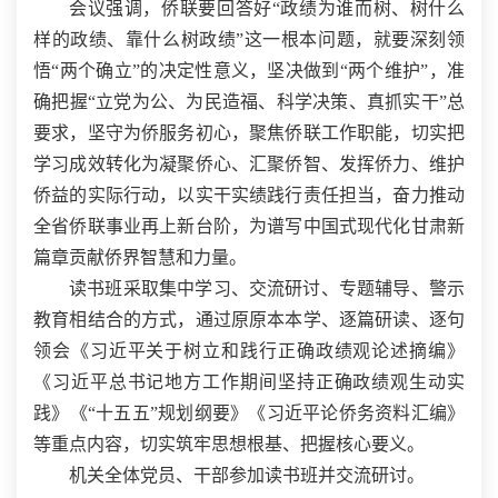
会议强调，侨联要回答好“政绩为谁而树、树什么
样的政绩、靠什么树政绩”这一根本问题，就要深刻领
悟“两个确立”的决定性意义，坚决做到“两个维护”，准
确把握“立党为公、为民造福、科学决策、真抓实干”总
要求，坚守为侨服务初心，聚焦侨联工作职能，切实把
学习成效转化为凝聚侨心、汇聚侨智、发挥侨力、维护
侨益的实际行动，以实干实绩践行责任担当，奋力推动
全省侨联事业再上新台阶，为谱写中国式现代化甘肃新
篇章贡献侨界智慧和力量。
读书班采取集中学习、交流研讨、专题辅导、警示
教育相结合的方式，通过原原本本学、逐篇研读、逐句
领会《习近平关于树立和践行正确政绩观论述摘编》
《习近平总书记地方工作期间坚持正确政绩观生动实
践》《“十五五”规划纲要》《习近平论侨务资料汇编》
等重点内容，切实筑牢思想根基、把握核心要义。
机关全体党员、干部参加读书班并交流研讨。