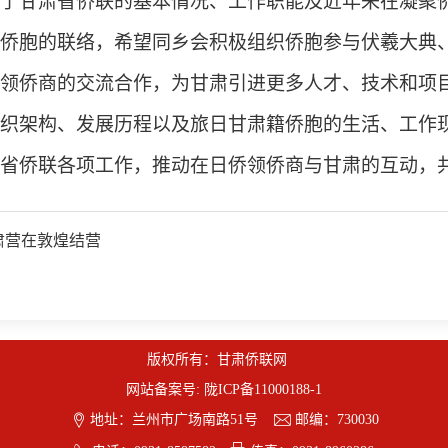
了甘肃省侨联的基本情况、工作职能及近年来在凝聚
侨胞的联络，希望同乡会积极组织侨胞参与伏羲大典
领侨商的交流合作，为甘肃引进更多人才、技术和项
织架构、发展历程以及旅日甘肃籍侨胞的生活、工作
省侨联各项工作，推动在日侨领侨商与甘肃的互动，
甘肃营在敦煌结营
版权所有：甘肃侨联网
网站备案号:
陇ICP备11000188-1


地址：兰州市广场南路51号
邮编：730030