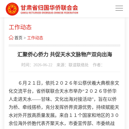
工作动态

首页
>
工作动态
汇聚侨心侨力 共促天水文脉物产双向出海
时间：2026-06-22
来源：联谊联络处
作者：
６月２１日，依托２０２６年公祭伏羲大典根亲文
化交流平台，省侨联联合天水市举办“２０２６华侨华
人走进天水——甘味、文化出海对接活动”，旨在以侨
为桥、牵线搭桥，充分发挥侨界资源优势，持续赋能天
水对外开放高质量发展。来自１１个国家和地区的３０
余位海外侨胞代表齐聚天水，市委宣传部、市委统战