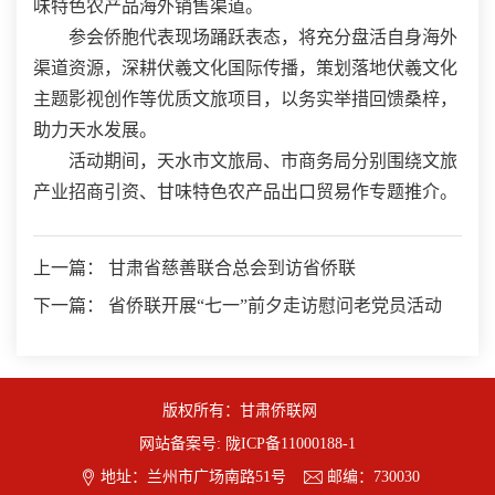
味特色农产品海外销售渠道。
参会侨胞代表现场踊跃表态，将充分盘活自身海外
渠道资源，深耕伏羲文化国际传播，策划落地伏羲文化
主题影视创作等优质文旅项目，以务实举措回馈桑梓，
助力天水发展。
活动期间，天水市文旅局、市商务局分别围绕文旅
产业招商引资、甘味特色农产品出口贸易作专题推介。
上一篇： 甘肃省慈善联合总会到访省侨联
下一篇： 省侨联开展“七一”前夕走访慰问老党员活动
版权所有：甘肃侨联网
网站备案号:
陇ICP备11000188-1


地址：兰州市广场南路51号
邮编：730030