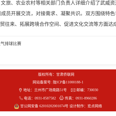
、文旅、农业农村等相关部门负责人详细介绍了武威资
团成员开展交流，对接需求、凝聚共识。双方围绕特色
贸往来、拓展跨境合作空间、促进文化交流等方面达
组气排球比赛
版权所有：甘肃侨联网
网站备案号:
陇ICP备11000188-1


地址：兰州市广场南路51号
邮编：730030


电话：0931-8587582
传真：0931-8960286
甘公网安备 62010202001074号
设计制作：
宏点网络