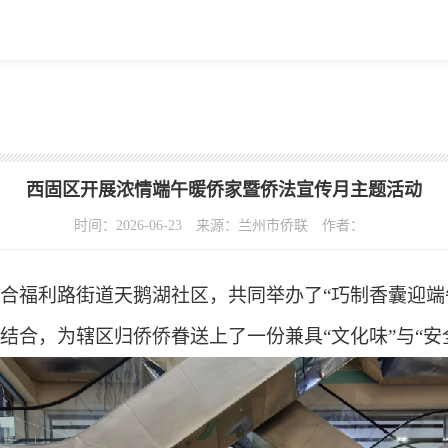
西固区开展浓情端午暖侨家暨侨法宣传月主题活动
时间：2026-06-23
来源：兰州市侨联
作者：
合福利路街道天鹅湖社区，共同举办了“巧制香囊迎端
结合，为辖区归侨侨眷送上了一份兼具“文化味”与“安