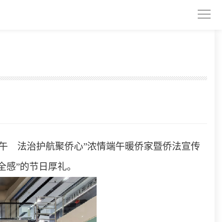
午 法治护航聚侨心”浓情端午暖侨家暨侨法宣传
全感”的节日厚礼。