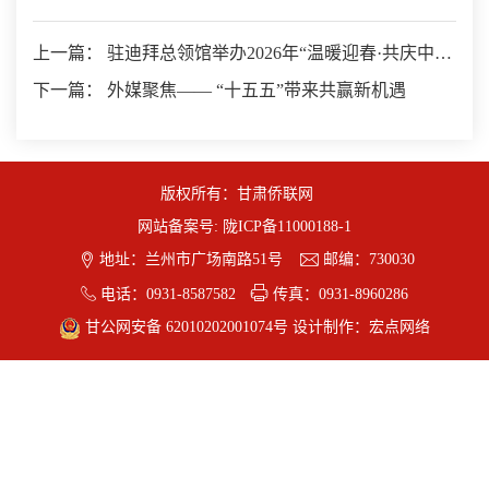
上一篇： 驻迪拜总领馆举办2026年“温暖迎春·共庆中国
年”新春暖心包发放启动仪式
下一篇： 外媒聚焦—— “十五五”带来共赢新机遇
版权所有：甘肃侨联网
网站备案号:
陇ICP备11000188-1


地址：兰州市广场南路51号
邮编：730030


电话：0931-8587582
传真：0931-8960286
甘公网安备 62010202001074号
设计制作：
宏点网络