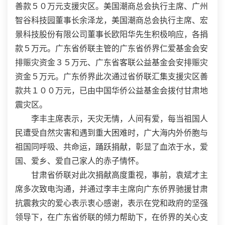
善款５０万元支援灾区。美国潮商总会执行主席、广州
智谷科技园董事长余泽龙，美国潮商总会执行主席、宏
景科技股份有限公司董事长欧阳华先生积极响应，各捐
款５万元。广东省侨联主管的广东省侨界仁爱基金会安
排赈灾资金３５万元、广东省客联公益基金会安排赈灾
资金５万元。广东侨界此次通过省侨联汇集支援灾区善
款共１００万元，已由中国华侨公益基金会拨付甘肃地
震灾区。
李丰主席表示，天灾无情，人间有爱，每当祖国人
民遭受自然灾害和遇到重大困难时，广大海内外侨胞与
祖国同呼吸、共命运，踊跃捐献，彰显了血浓于水，爱
国、爱乡、爱自己家人的赤子情怀。
甘肃省侨联对此次捐献高度重视，事前，袁斌才主
席多次致电沟通，并通过李丰主席向广东侨界驰援甘肃
抗震救灾的爱心表示衷心感谢，表示在党和政府的坚强
领导下，在广东省侨联的倾力帮助下，在侨界的关心支