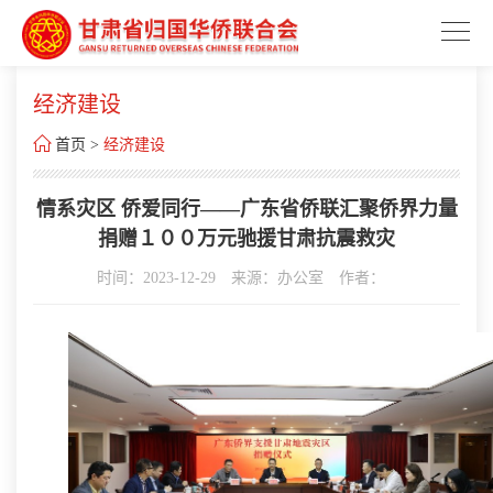
经济建设

首页
>
经济建设
情系灾区 侨爱同行——广东省侨联汇聚侨界力量
捐赠１００万元驰援甘肃抗震救灾
时间：2023-12-29
来源：办公室
作者：