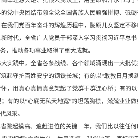
，高举理想火炬、扎根人民沃土，用生命和汗水书写了
心的党中央团结带领全党全国各族人民顽强拼搏、砥砺
。在我们党百年奋斗的辉煌历程中，陇原儿女坚定不移
入新时代，全省广大党员干部深入学习贯彻习近平总书
务，推动各项事业取得了重大成就。
实践中，全省各条战线、各个领域涌现出一大批优
躯筑起守护百姓安宁的钢铁长城；有的以“敢教日月换
情怀，用真心真情真意架起了党群干群连心桥；有的以
；有的以“心底无私天地宽”的坦荡胸襟，兢兢业业
代风采。
省跳起摸高、追赶进位的关键一年，我们比以往任何