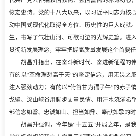
代共产党人怀揣救国救民、强国富民的赤诚初心
恢宏史诗。党的十八大以来，以习近平同志为核
动中国式现代化取得全方位、历史性的巨大成就
生，书写了气壮山河、可歌可泣的光辉史篇。进
贯彻新发展理念，牢牢把握高质量发展这个首要任
胡昌升指出，在奋斗新时代、奋进新征程的伟大
有的以“革命理想高于天”的坚定信念，用无畏之
注入强劲动力；有的以“俯首甘为孺子牛”的赤子
戈壁、深山峡谷用脚步丈量民情、用汗水浇灌希望
部信念如磐、忠诚如山、担当如鼎、奉献如歌的时
胡昌升强调，今年是“十五五”开局之年，是我