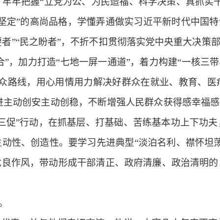
牢牢把握“立党为公、为民造福、科学决策、真抓实
坚定”的高尚品格，学懂弄通做实习近平新时代中国特
之要者”“民之盼者”，不折不扣贯彻落实党中央重大决策
合”，加力打造“七地一屏一通道”，着力构建“一核三
群众路线，用心用情用力解决好群众在就业、教育、医
推进主动创安主动创稳，不断增强人民群众获得感幸福感
三促”行动，在抓基层、打基础、苦练基本功上下功
动性、创造性。要学习先进典型“淡泊名利、襟怀坦
优良作风，带动形成干部清正、政府清廉、政治清明的
。